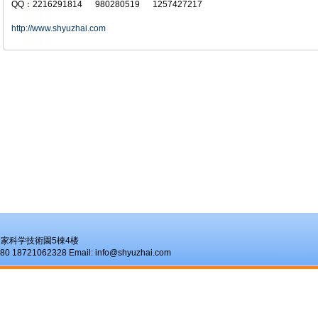
QQ：2216291814 980280519 1257427217
http://www.shyuzhai.com
家科学技術園5棟4楼
721062328 Email: info@shyuzhai.com