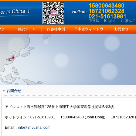
中文版
|
English
|
にほんご
お問合せ
アドレス：上海市翔殷路128番上海理工大学国家科学技術園5棟3楼
ホットライン：021-51613981 15800643480 (John Dong) 18721062328 (A
Email：
info@shyuzhai.com