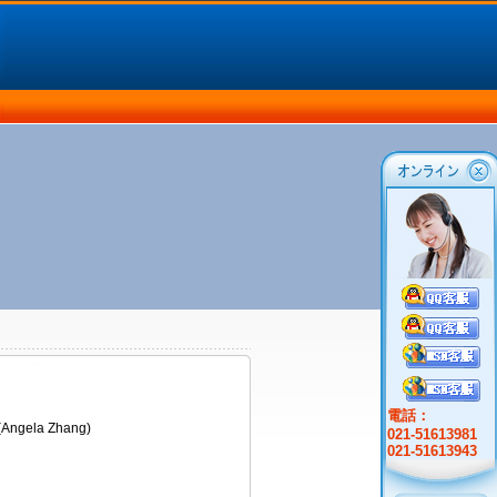
電話：
ngela Zhang)
021-51613981
021-51613943