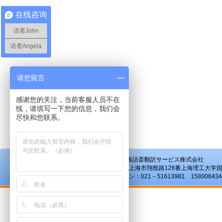
在线咨询
语斋John
语斋Angela
请您留言
感谢您的关注，当前客服人员不在
线，请填写一下您的信息，我们会
尽快和您联系。
© 2000 上海語斎翻訳サービス株式会社
アドレス：上海市翔殷路128番上海理工大学国
ホットライン：021－51613981 15800643480 18